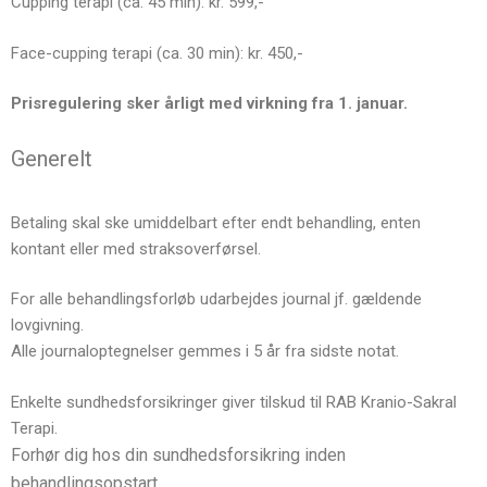
Cupping terapi (ca. 45 min): kr. 599,-
Face-cupping terapi (ca. 30 min): kr. 450,-
Prisregulering sker årligt med virkning fra 1. januar.
Generelt
Betaling skal ske umiddelbart efter endt behandling, enten
kontant eller med straksoverførsel.
For alle behandlingsforløb udarbejdes journal jf. gældende
lovgivning.
Alle journaloptegnelser gemmes i 5 år fra sidste notat.
Enkelte sundhedsforsikringer giver tilskud til RAB Kranio-Sakral
Terapi.
Forhør dig hos din sundhedsforsikring inden
behandlingsopstart.